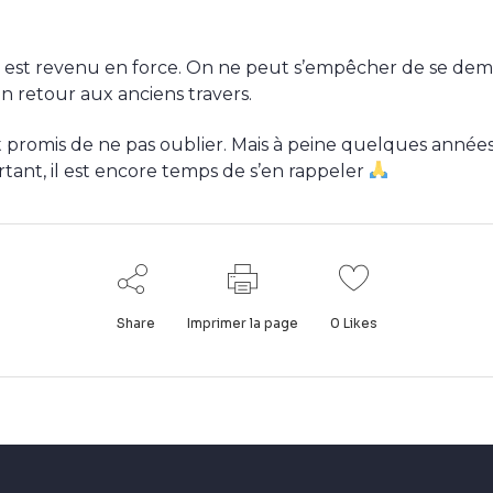
e est revenu en force. On ne peut s’empêcher de se dema
 retour aux anciens travers.
romis de ne pas oublier. Mais à peine quelques années pl
rtant, il est encore temps de s’en rappeler
Share
Imprimer la page
0
Likes